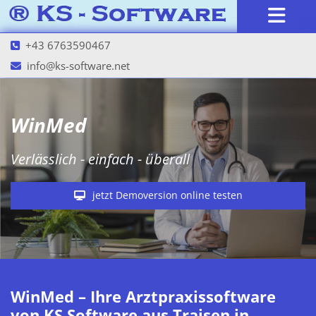
+43 6763590467

info@ks-software.net

WinMed
Verlässlich - einfach - überall
jetzt Demoversion online testen
WinMed – Ihre Arztpraxissoftware
von KS Software aus Traisen in