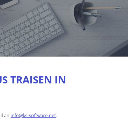
S TRAISEN IN
il an
info@ks-software.net
.