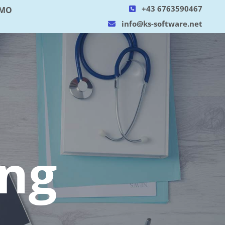
+43 6763590467
MO

info@ks-software.net

ung