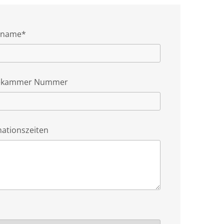
hname*
tekammer Nummer
nationszeiten