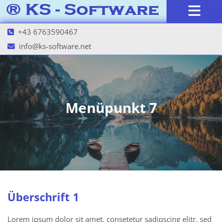
+43 6763590467

info@ks-software.net

Menüpunkt 7
Überschrift 1
Lorem ipsum dolor sit amet, consetetur sadipscing elitr, sed