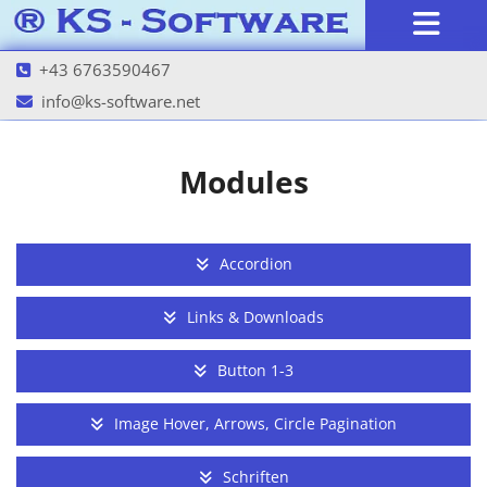
+43 6763590467

info@ks-software.net

Modules
Accordion
Links & Downloads
Button 1-3
Image Hover, Arrows, Circle Pagination
Schriften