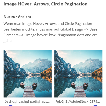
Image HOver, Arrows, Circle Pagination
Nur zur Ansicht.
Wenn man Image Hover, Arrows und Circle Pagination
bearbeiten möchte, muss man auf Global Design --> Base
Elements --> "Image hover" bzw. "Pagination dots and arr..."
gehen.
öashdgf öashgf padfghapsdghfaspghsadpghasdpasdg pasdghapsghsdag sdapgaspgas gga
FgbGJiZt/AdobeStock_287909239_1.jpg
F