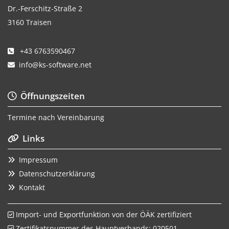
Dr.-Ferschitz-Straße 2
3160 Traisen
+43 6763590467

info@ks-software.net

Öffnungszeiten

Termine nach Vereinbarung
Links

Impressum

Datenschutzerklärung

Kontakt

Import- und Exportfunktion von der ÖÄK zertifiziert

Zertifikatsnummer des Hauptverbands: 020501
