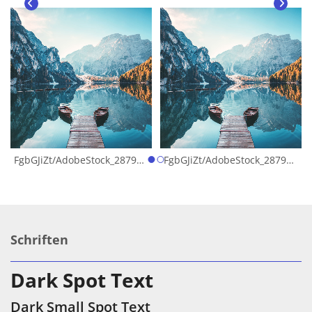
FgbGJiZt/AdobeStock_287909239_1.jpg
FgbGJiZt/AdobeStock_287909239_1.jpg
F
Schriften
Dark Spot Text
Dark Small Spot Text